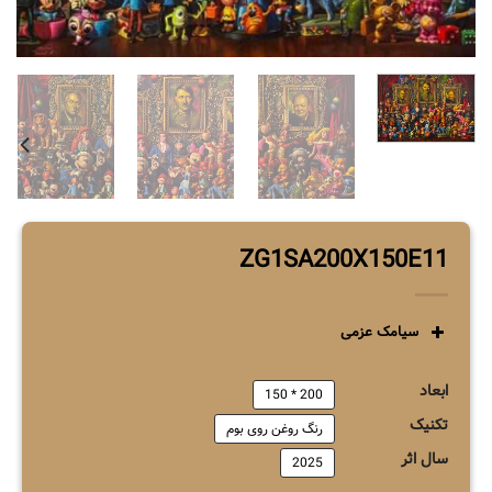
ZG1SA200X150E11
سیامک عزمی
ابعاد
200 * 150
تکنیک
رنگ روغن روی بوم
سال اثر
2025