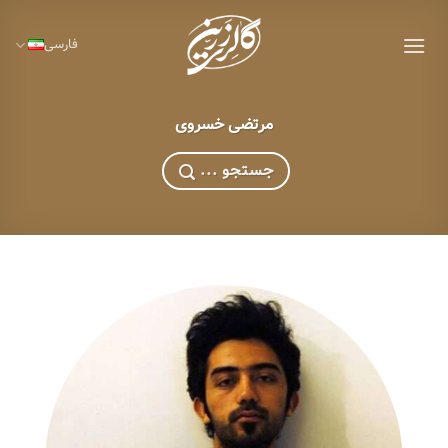
Ski
t
فارسی
conten
مرتضی خسروی
... جستجو