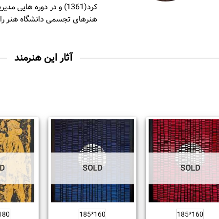
کرد(1361) و در دوره ها
هنرهای تجسمی دانشگاه هنر را 
آثار این هنرمند
D
SOLD
SOLD
80 * 120
160*185
160*185