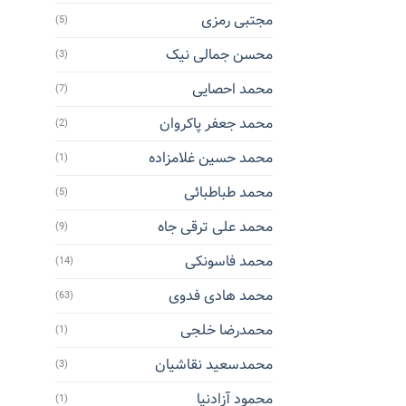
مجتبی رمزی
(5)
محسن جمالی نیک
(3)
محمد احصایی
(7)
محمد جعفر پاکروان
(2)
محمد حسین غلامزاده
(1)
محمد طباطبائی
(5)
محمد علی ترقی جاه
(9)
محمد فاسونکی
(14)
محمد هادی فدوی
(63)
محمدرضا خلجی
(1)
محمدسعید نقاشیان
(3)
محمود آزادنیا
(1)