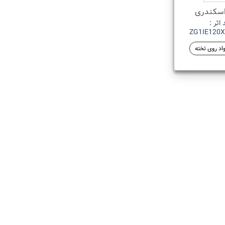
اسکندری
 اثر :
ZG1IE120
اد روی تخته