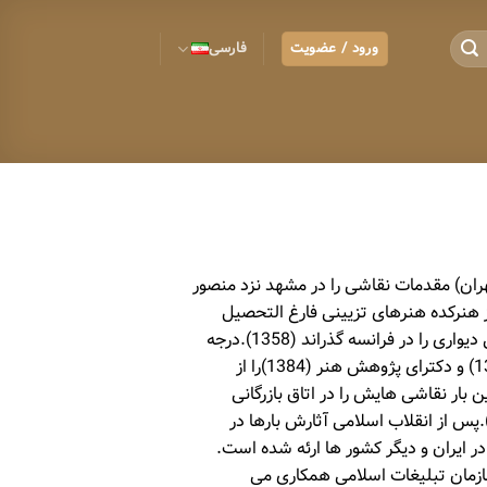
ورود / عضویت
فارسی
اسکندری متولد (۱۳۳۵، تهران) مقدمات نقاشی را در مشهد نزد منصور
ز هنرکده هنرهای تزیینی فارغ التحصیل
شد(1357-1353).دوره ی نقاشی دیواری را در فرانسه گذراند (1358).درجه
فوق لیسانس پژوهش هنر (1374) و دکترای پژوهش هنر (1384)را از
 بار نقاشی هایش را در اتاق بازرگانی
شهد به نمایش گذاشت(1351).پس از انقلاب اسلامی آثارش بارها در
ر ایران و دیگر کشور ها ارئه شده است.
زمان تبلیغات اسلامی همکاری می