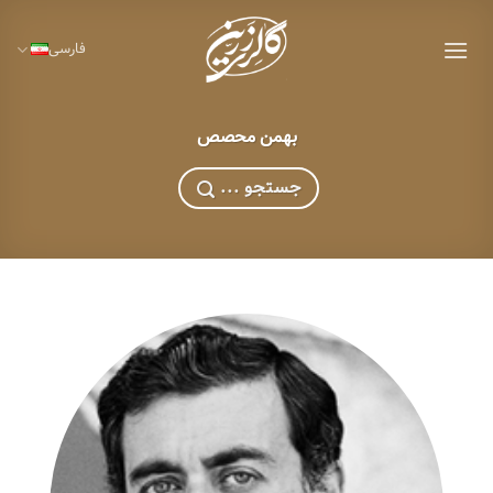
Ski
t
فارسی
conten
بهمن محصص
... جستجو