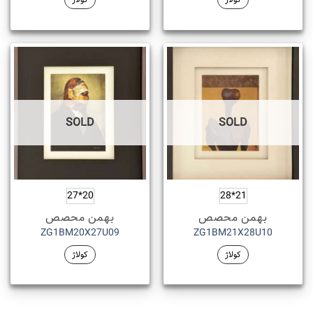
SOLD
SOLD
20*27
21*28
بهمن محصص
بهمن محصص
ZG1BM20X27U09
ZG1BM21X28U10
کولاژ
کولاژ