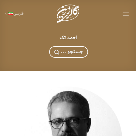
Ski
t
فارسی
conten
احمد تک
... جستجو