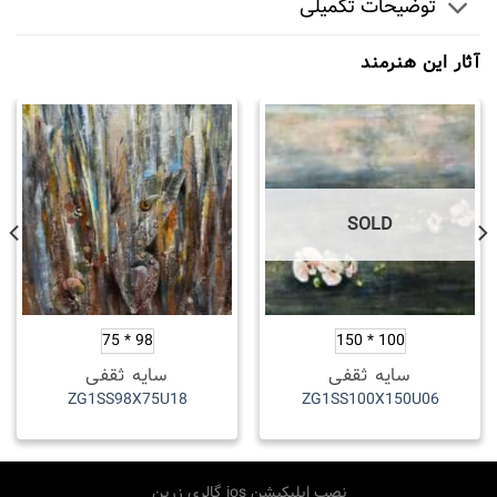
توضیحات تکمیلی
آثار این هنرمند
SOLD
98 * 75
100 * 150
سایه ثقفی
سایه ثقفی
ZG1SS98X75U18
ZG1SS100X150U06
نصب اپلیکیشن ios گالری زرین