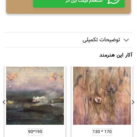
استعلام قیمت این اثر
شرکت در چندین آرت فر و حراج بین المللی در
استانبول و واشنگتن دی سی.
توضیحات تکمیلی
آثار این هنرمند
195*90
170 * 130