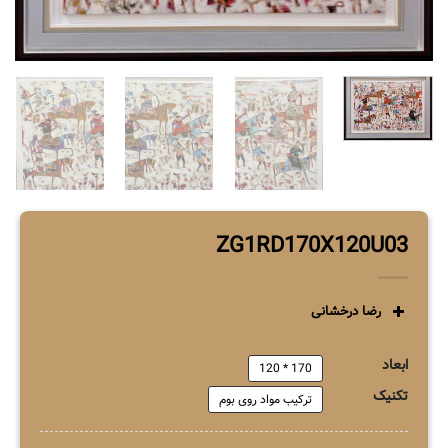
ZG1RD170X120U03
رضا درخشانی
ابعاد
170 * 120
تکنیک
ترکیب مواد روی بوم