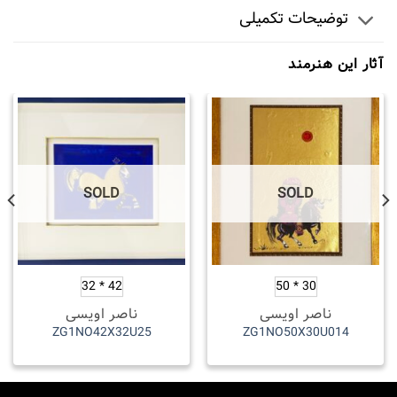
توضیحات تکمیلی
سلجوقی و قاجار به طور مستقیم در آثارش استفاده کرده
است و مانند نقاشان هم نسل خود تغییری بزرگ در تاریخ
نقاشی ایران پدید آورده است.این هنرمند نقاش در آثارش،
آثار این هنرمند
نگاه تیز بینانه به نقاشی و تصویرگری ایرانی نشان می دهد و
به نقاشی معروف است که شعر هایش را نقاشی می کند.
SOLD
SOLD
42 * 32
30 * 50
ناصر اویسی
ناصر اویسی
ZG1NO42X32U25
ZG1NO50X30U014