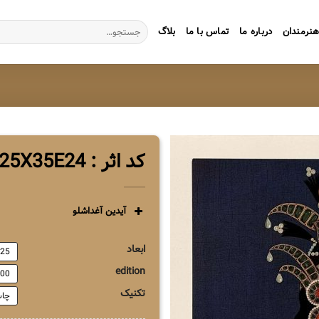
جستجو
نرمندان
درباره ما
تماس با ما
بلاگ
برای:
کد اثر : ZG1AA25X35E24
آیدین آغداشلو
ابعاد
25*35
edition
100
تکنیک
چاپ