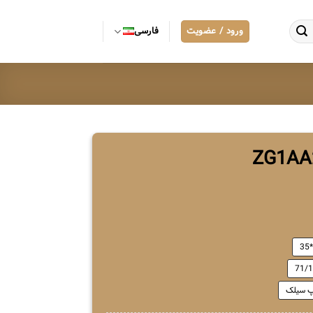
ورود / عضویت
فارسی
71/
 سیلک