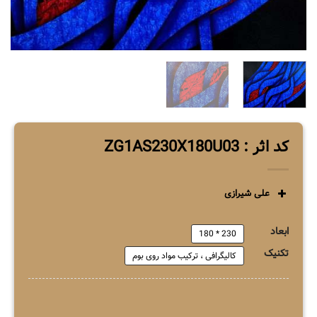
کد اثر : ZG1AS230X180U03
علی شیرازی
ابعاد
230 * 180
تکنیک
کالیگرافی ، ترکیب مواد روی بوم