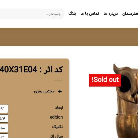
جستجو
نرمندان
درباره ما
تماس با ما
بلاگ
برای:
کد اثر : ZG2MR65X40X31E04
Sold out!
مجتبی رمزی
ابعاد
31*40*65
edition
2/9
تکنیک
مجس
سال اثر
021