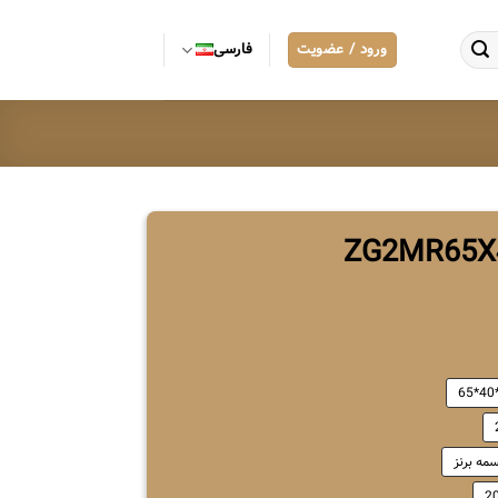
ورود / عضویت
فارسی
مه برنز
2