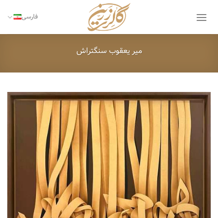
Ski
t
فارسی
conten
میر یعقوب سنگتراش