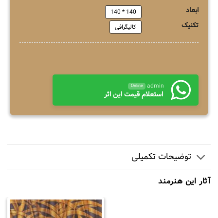
ابعاد
140 * 140
تکنیک
کالیگرافی
admin
Online
استعلام قیمت این اثر
توضیحات تکمیلی
آثار این هنرمند