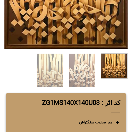
کد اثر : ZG1MS140X140U03
میر یعقوب سنگتراش