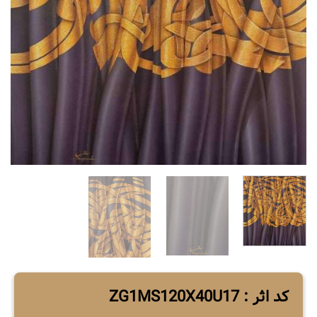
کد اثر : ZG1MS120X40U17