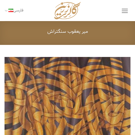
Ski
t
فارسی
conten
میر یعقوب سنگتراش