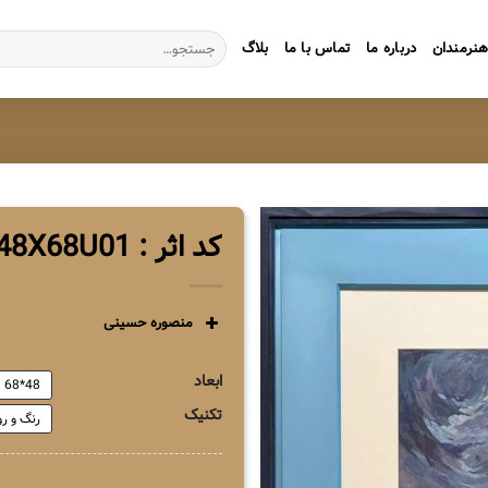
جستجو
نرمندان
درباره ما
تماس با ما
بلاگ
برای:
کد اثر : ZG1MH48X68U01
منصوره حسینی
ابعاد
48*68
تکنیک
رنگ و ر