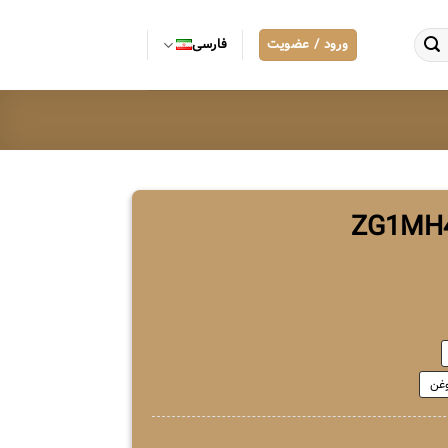
ورود / عضویت
فارسی
وغن