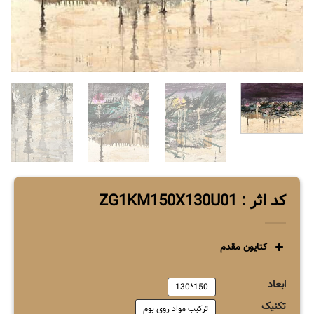
کد اثر : ZG1KM150X130U01
کتایون مقدم
ابعاد
150*130
تکنیک
ترکیب مواد روی بوم