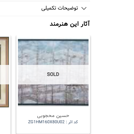
توضیحات تکمیلی
آثار این هنرمند
SOLD
حسین محجوبی
کد اثر : ZG1HM160X80U02