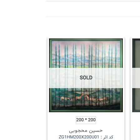
OLD
SOLD
150*90
200 * 200
حسین محجوبی
حسین مح
کد اثر : ZG1HM200X200U01
کد اثر : ZG1HM150X90U04