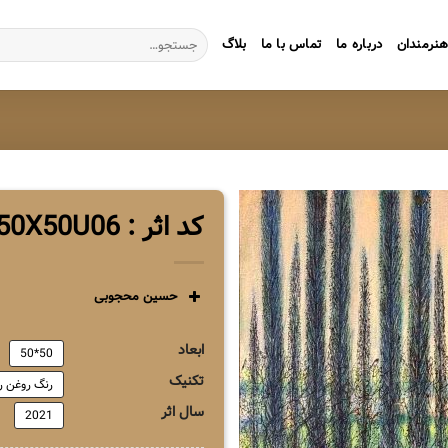
جستجو
نرمندان
درباره ما
تماس با ما
بلاگ
برای:
کد اثر : ZG1HM50X50U06
حسین محجوبی
ابعاد
50*50
تکنیک
رنگ روغن ر
سال اثر
2021