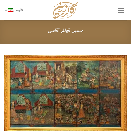
Ski
t
فارسی
conten
حسین قوللر آقاسی