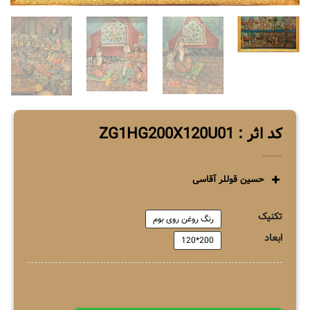
کد اثر : ZG1HG200X120U01
حسین قوللر آقاسی
تکنیک
رنگ روغن روی بوم
ابعاد
200*120