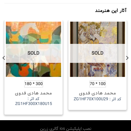
آثار این هنرمند
SOLD
SOLD
300 * 180
100 * 70
محمد هادی فدوی
محمد هادی فدوی
کد اثر :
کد اثر : ZG1HF70X100U29
ZG1HF300X180U15
نصب اپلیکیشن ios گالری زرین