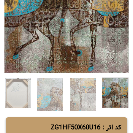
کد اثر : ZG1HF50X60U16