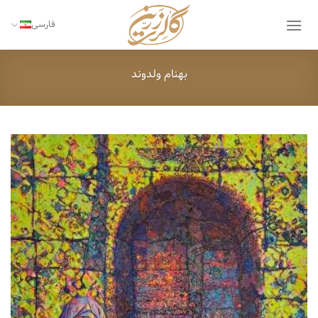
Ski
t
فارسی
conten
بهنام ولدوند