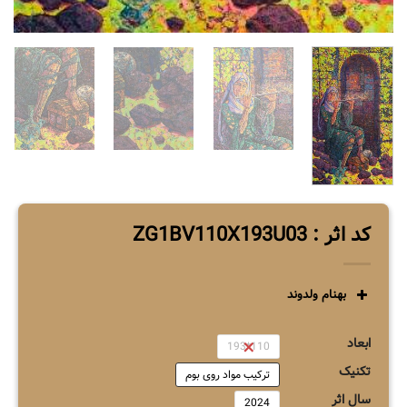
کد اثر : ZG1BV110X193U03
بهنام ولدوند
ابعاد
110*193
تکنیک
ترکیب مواد روی بوم
سال اثر
2024