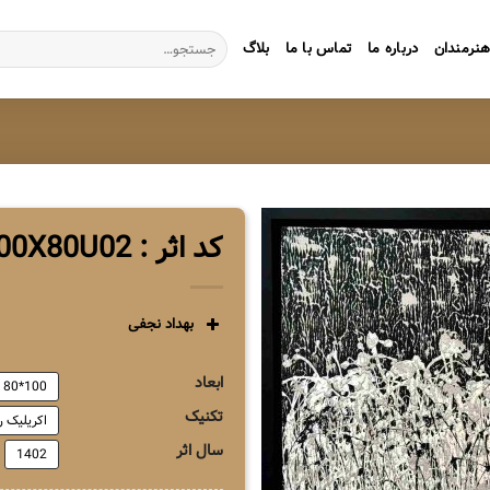
جستجو
نرمندان
درباره ما
تماس با ما
بلاگ
برای:
کد اثر : ZG1BN100X80U02
بهداد نجفی
ابعاد
100*80
تکنیک
اکریلیک ر
سال اثر
1402