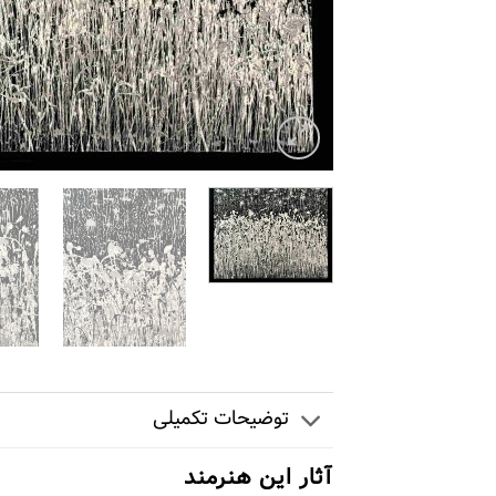
توضیحات تکمیلی
آثار این هنرمند