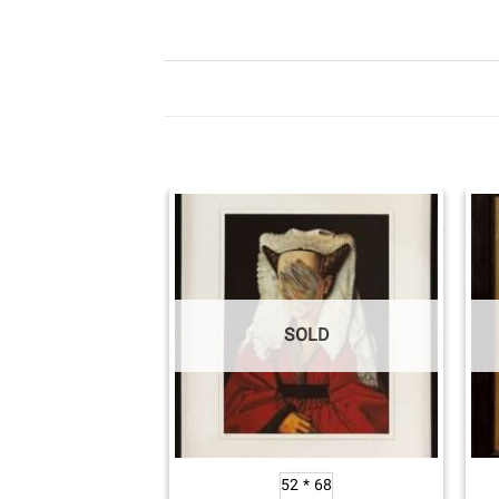
OLD
SOLD
30*40
68 * 52