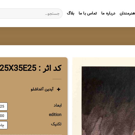
جستجو
نرمندان
درباره ما
تماس با ما
بلاگ
برای:
کد اثر : ZG1AA25X35E25
آیدین آغداشلو
ابعاد
25*35
edition
100
تکنیک
چاپ