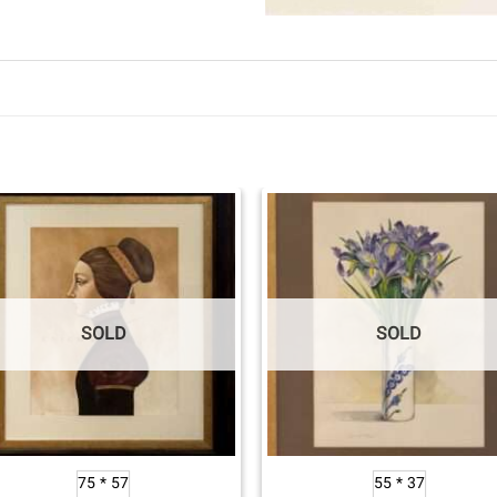
SOLD
SOLD
57 * 75
37 * 55