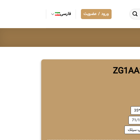
ورود / عضویت
فارسی
71/
 سیلک