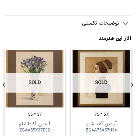
توضیحات تکمیلی
آثار این هنرمند
SOLD
SOLD
37 * 55
57 * 75
آیدین آغداشلو
آیدین آغداشلو
ZGAA55X37E32
ZGAA75X57U34