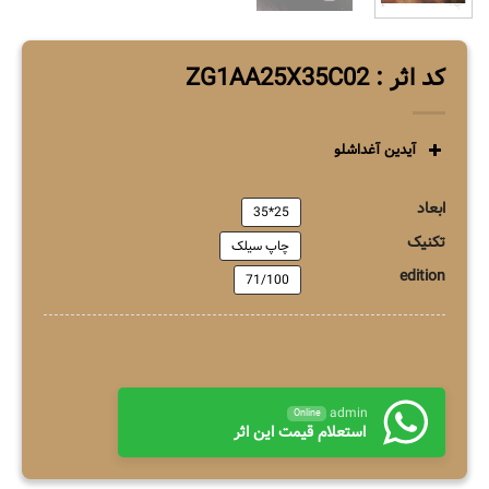
کد اثر : ZG1AA25X35C02
آیدین آغداشلو
ابعاد
25*35
تکنیک
چاپ سیلک
edition
71/100
admin
Online
استعلام قیمت این اثر