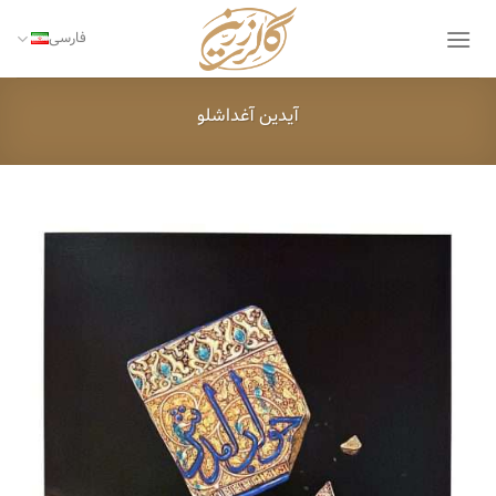
Ski
t
فارسی
conten
آیدین آغداشلو