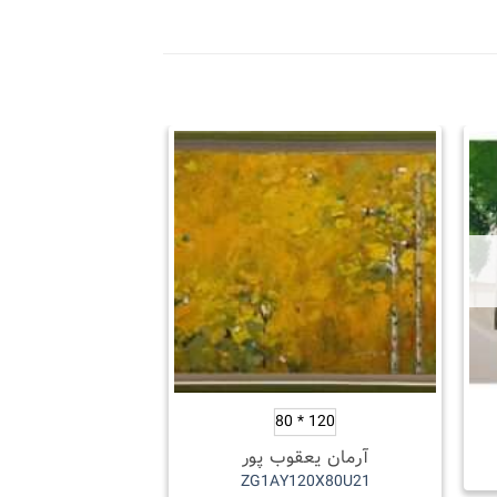
OLD
50 * 50
120 * 80
آرمان یعقوب پور
آرمان یعق
50X50U24
ZG1AY120X80U21