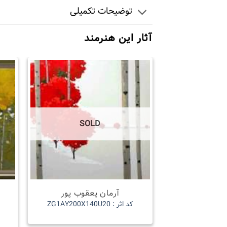
توضیحات تکمیلی
آثار این هنرمند
SOLD
آرمان یعقوب پور
کد اثر : ZG1AY200X140U20