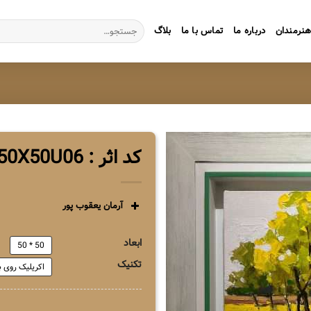
جستجو
نرمندان
درباره ما
تماس با ما
بلاگ
برای:
کد اثر : ZG1AY50X50U06
آرمان یعقوب پور
ابعاد
50 * 50
تکنیک
اکریلیک روی ب