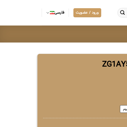
ورود / عضویت
فارسی
وم