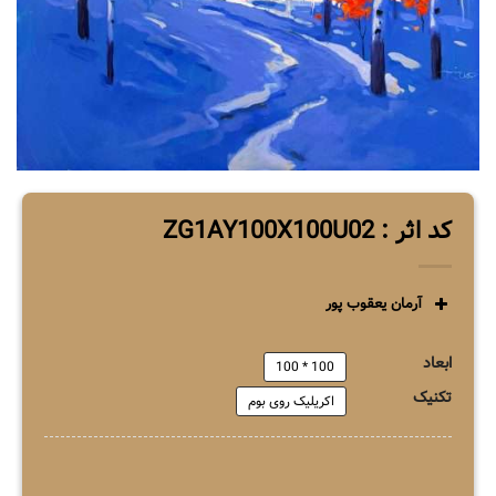
کد اثر : ZG1AY100X100U02
آرمان یعقوب پور
ابعاد
100 * 100
تکنیک
اکریلیک روی بوم