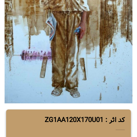
کد اثر : ZG1AA120X170U01