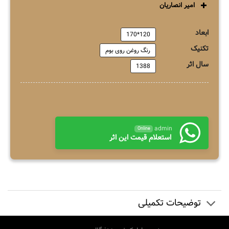
امیر انصاریان
ابعاد
120*170
تکنیک
رنگ روغن روی بوم
سال اثر
1388
admin
Online
استعلام قیمت این اثر
توضیحات تکمیلی