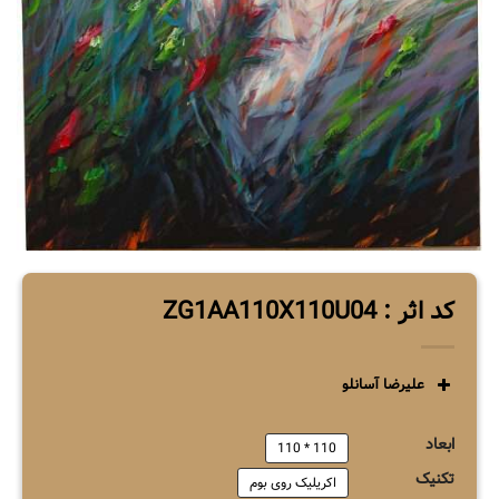
کد اثر : ZG1AA110X110U04
علیرضا آسانلو
ابعاد
110 * 110
تکنیک
اکریلیک روی بوم