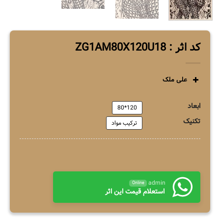
کد اثر : ZG1AM80X120U18
علی ملک
ابعاد
120*80
تکنیک
ترکیب مواد
admin
Online
استعلام قیمت این اثر