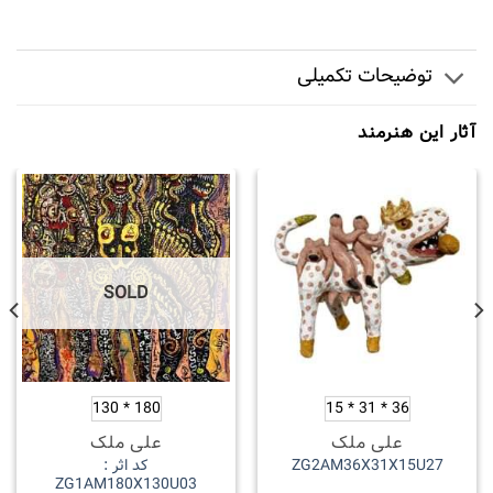
توضیحات تکمیلی
آثار این هنرمند
SOLD
180 * 130
36 * 31 * 15
علی ملک
علی ملک
کد اثر :
ZG2AM36X31X15U27
ZG1AM180X130U03