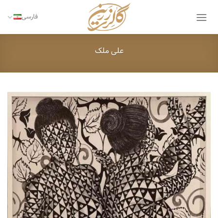
Ski
t
فارسی
conten
علی ملک