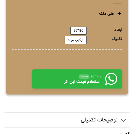
علی ملک
ابعاد
80*97
تکنیک
ترکیب مواد
admin
Online
استعلام قیمت این اثر
توضیحات تکمیلی