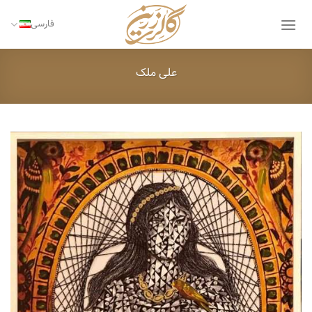
Ski
t
فارسی
conten
علی ملک