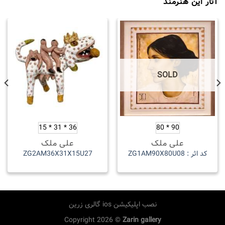
آثار این هنرمند
SOLD
36 * 31 * 15
90 * 80
علی ملک
علی ملک
کد اثر : ZG1AM90X80U08
ZG2AM36X31X15U27
نصب اپلیکیشن ios گالری زرین
Copyright 2026 ©
Zarin gallery