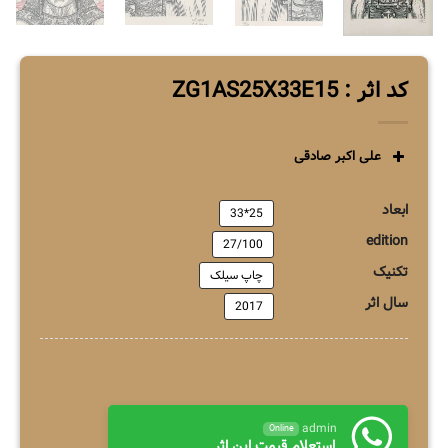
کد اثر : ZG1AS25X33E15
علی اکبر صادقی
ابعاد
25*33
edition
27/100
تکنیک
چاپ سیلک
سال اثر
2017
admin
Online
استعلام قیمت این اثر