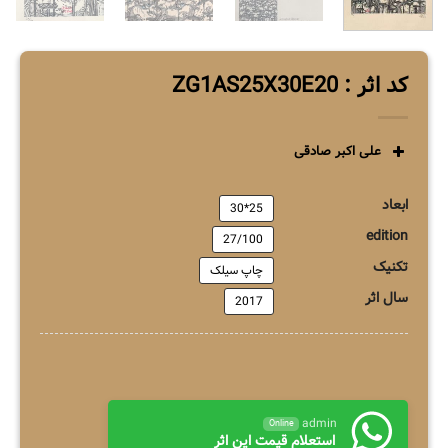
کد اثر : ZG1AS25X30E20
علی اکبر صادقی
ابعاد
25*30
edition
27/100
تکنیک
چاپ سیلک
سال اثر
2017
admin
Online
استعلام قیمت این اثر