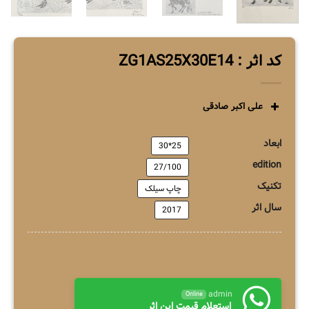
کد اثر : ZG1AS25X30E14
علی اکبر صادقی
ابعاد
25*30
edition
27/100
تکنیک
چاپ سیلک
سال اثر
2017
admin
Online
استعلام قیمت این اثر