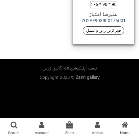
90 * 90 * 176
علیرضا امتیاز
ZG2AE90X90X176U01
فیبر کربن رزین و استیل
نصب اپلیکیشن ios گالری زرین
Copyright 2026 ©
Zarin gallery
Search
Account
Shop
Artists
Home