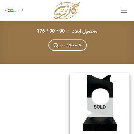
Ski
t
فارسی
conten
محصول ابعاد
/
90 * 90 * 176
... جستجو
SOLD