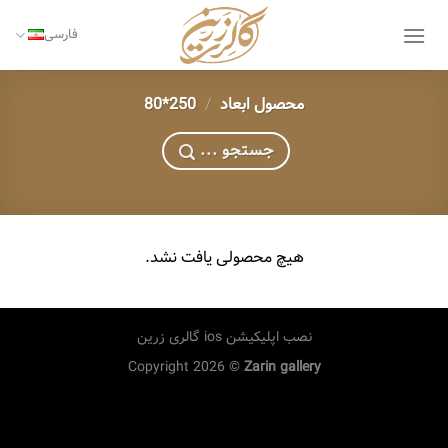
Ski
t
فارسی
conten
محصول ابعاد
/
250*80
... جستجو
هیچ محصولی یافت نشد.
نصب اپلیکیشن ios گالری زرین
Copyright 2026 ©
Zarin gallery