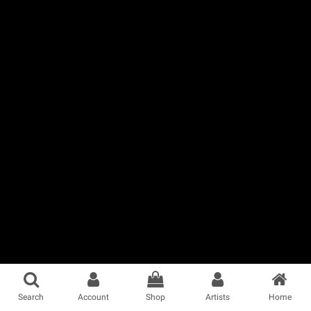
Search
Account
Shop
Artists
Home