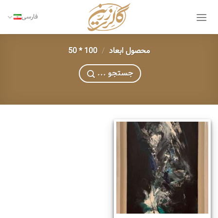
Ski
t
فارسی
conten
محصول ابعاد
/
100 * 50
... جستجو