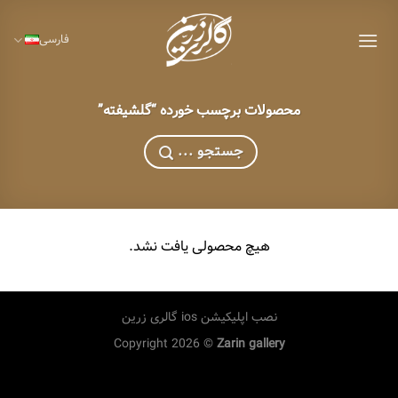
Ski
t
فارسی
conten
محصولات برچسب خورده “گلشیفته”
... جستجو
هیچ محصولی یافت نشد.
نصب اپلیکیشن ios گالری زرین
Copyright 2026 ©
Zarin gallery