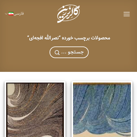
Ski
t
فارسی
conten
محصولات برچسب خورده “نصرالله افجه‌ای”
... جستجو