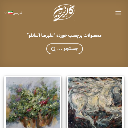
Ski
t
فارسی
conten
محصولات برچسب خورده “علیرضا آسانلو”
... جستجو