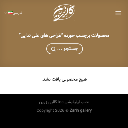
Ski
t
فارسی
conten
محصولات برچسب خورده “طراحی های علی ندایی”
... جستجو
هیچ محصولی یافت نشد.
نصب اپلیکیشن ios گالری زرین
Copyright 2026 ©
Zarin gallery