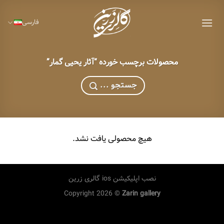
Ski
t
فارسی
conten
محصولات برچسب خورده “آثار یحیی گمار”
... جستجو
هیچ محصولی یافت نشد.
نصب اپلیکیشن ios گالری زرین
Copyright 2026 ©
Zarin gallery