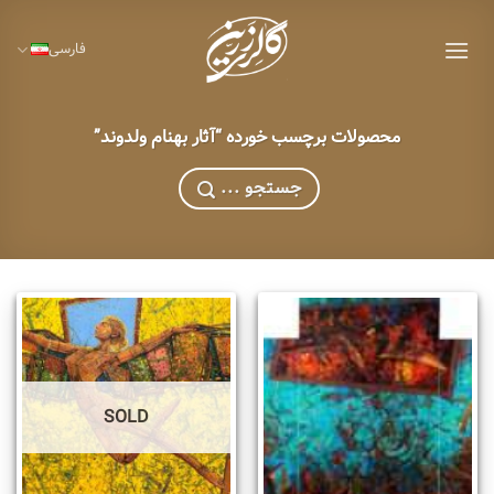
Ski
t
فارسی
conten
محصولات برچسب خورده “آثار بهنام ولدوند”
... جستجو
SOLD