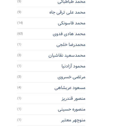
محمد طباطبائی
(5)
محمد علی ترقی جاه
(9)
محمد فاسونکی
(14)
محمد هادی فدوی
(63)
محمدرضا خلجی
(1)
محمدسعید نقاشیان
(3)
محمود آزادنیا
(1)
مرتضی خسروی
(3)
مسعود عربشاهی
(4)
منصور قندریز
(1)
منصوره حسینی
(1)
منوچهر معتبر
(1)