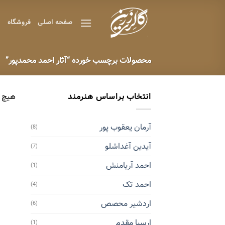
Ski
t
صفحه اصلی
فروشگاه
ه
conten
محصولات برچسب خورده “آثار احمد محمدپور”
انتخاب براساس هنرمند
هیچ 
آرمان یعقوب پور
(8)
آیدین آغداشلو
(7)
احمد آریامنش
(1)
احمد تک
(4)
اردشیر محصص
(6)
ارسیا مقدم
(1)