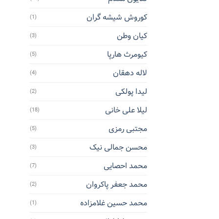
کوروش شیشه گران
(1)
کیان وطن
(3)
کیومرث هارپا
(5)
لاله دهقان
(4)
لیدا پولکی
(2)
لیلا علی خانی
(18)
مجتبی رمزی
(5)
محسن جمالی نیک
(3)
محمد احصایی
(7)
محمد جعفر پاکروان
(2)
محمد حسین غلامزاده
(1)