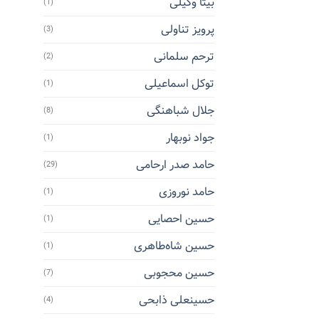
بیتا وکیلی
(1)
پرویز تناولی
(3)
ترحم سلمانی
(2)
توکل اسماعیلی
(1)
جلال شباهنگی
(8)
جواد نوبهار
(1)
حامد صدر ارحامی
(29)
حامد نوروزی
(1)
حسین احصایی
(1)
حسین شاه‌طاهری
(1)
حسین محجوبی
(7)
حسینعلی ذابحی
(4)