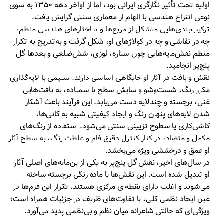
اولیه تحت تأثیر نگارگری ایرانی بود، اما از اواخر دهه ۱۳۵۰ به سوی
نوعی انتزاع هندسی با الهام از معماری سنتی گرایش یافت.
ترکیب‌بندی‌هایی متشکل از مربع‌ها و ساختارهای هندسی منظم،
چه در نقاشی و چه در کولاژهای او، شکل گرفت و به‌تدریج به تکرار
منظم نقش‌مایه‌هایی چون ستاره، لوزی، شش‌ضلعی و بعدها گل
پنج‌پر انجامید.
نقش و بافت در آثار او جایگاهی اساسی دارند. سلیمی با لایه‌گذاری
مکرر رنگ، شست‌وشو و سایش سطح با سمباده، به بافت‌هایی
غنی، برجسته و چندلایه دست می‌یابد. این فرآیند باعث آشکار
شدن لایه‌های پنهان رنگ و ایجاد کیفیتی شبیه به کانی‌ها،
کاشی‌کاری یا سطوح تزیینی سنتی می‌شود. استفاده از رنگ‌های
مکمل و متضاد، در کنار کنترل دقیق فام و غلظت رنگ، به سطح آثار
او عمق و درخششی ویژه می‌بخشد.
در سال‌های اخیر، نقش گل پنج‌پر به یکی از بن‌مایه‌های اصلی آثار
او تبدیل شده است. این نقش‌ها با ماده رنگی برجسته ساخته
می‌شوند و اغلب دارای نقطه‌ای مرکزی هستند. تکرار این فرم‌ها در
عین ایجاد نظمی کلی، با تفاوت‌های ظریف در جزئیات همراه است؛
ویژگی‌ای که حالتی شاعرانه میان نظم و بی‌نظمی پدید می‌آورد.